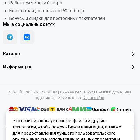
Работаем чётко и быстро
Бесплатная доставка по РФ от 6 т. р.
Бонусы и скидки для постоянных покупателей
Мы в социальных сетях
Каталог
Информация
2026 © LINGERINI PREMIUM | Нижнее белье, купальники и домашняя
одежда премиум класса.
Карта сайта
Этот сайт использует cookie-файлы и другие
технологии, чтобы помочь Вам в навигации, а также
Вся представленная на сайте информация, касающаяся характеристик,
стоимости товаров и услуг, носит информационный характер и ни при
для предоставления лучшего пользовательского
каких условиях не является публичной офертой, определяемой
опыта и анализа использования наших продуктов и