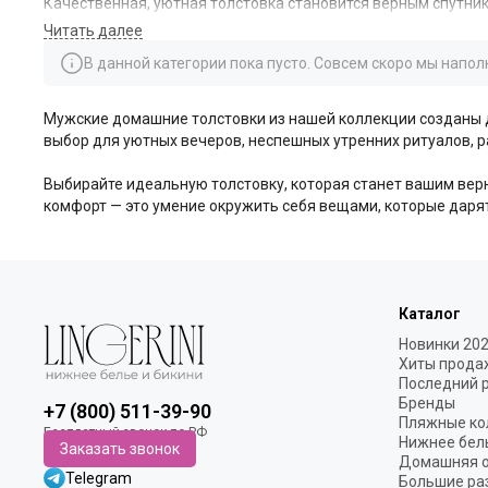
Качественная, уютная толстовка становится верным спутник
нашем разделе представлены мужские толстовки, которые с
В данной категории пока пусто. Совсем скоро мы напо
В основе нашей коллекции лежат только качественные, пр
воздухопроницаемость, позволяя коже дышать, и идеально п
вечеров; он нежный на ощупь, отлично сохраняет тепло и со
Мужские домашние толстовки из нашей коллекции созданы д
выбор для уютных вечеров, неспешных утренних ритуалов, р
Для ценителей практичности и долговечности мы предлагае
после множества стирок. А современные смесовые ткани с 
Выбирайте идеальную толстовку, которая станет вашим вер
комфорт — это умение окружить себя вещами, которые дарят
Каталог
Новинки 20
Хиты прода
Последний 
Бренды
+7 (800) 511-39-90
Пляжные ко
Нижнее бел
Заказать звонок
Домашняя 
Telegram
Большие ра