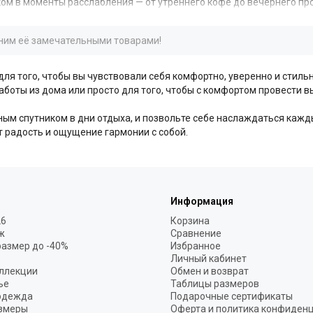
ом в моменты расслабления — от утреннего кофе до вечернего пр
очетают в себе безупречное качество материалов, продуманный к
лним её замечательными товарами!
иятные на ощупь материалы, созданные для максимального комфор
одходит для теплого времени года и для тех, кто ценит естестве
здает ощущение мягкого, ненавязчивого уюта, не перегревая.
ля того, чтобы вы чувствовали себя комфортно, уверенно и стил
аботы из дома или просто для того, чтобы с комфортом провести в
м модели из плотного трикотажа и интерлока, которые отлично де
добавлением эластана обеспечивают идеальную посадку и полную
ным спутником в дни отдыха, и позвольте себе наслаждаться кажд
 радость и ощущение гармонии с собой.
Информация
26
Корзина
ж
Сравнение
размер до -40%
Избранное
Личный кабинет
ллекции
Обмен и возврат
ье
Таблицы размеров
одежда
Подарочные сертификаты
змеры
Оферта и политика конфиден