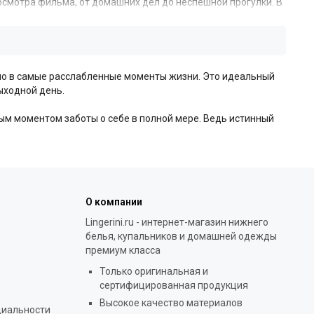
осмотра фильма, от домашних дел до неспешной прогулки. В
рой и лаконичный, мужественный дизайн.
та. Мягкий, дышащий хлопок обеспечивает превосходную
нность. Уютный, невесомый флис — фаворит прохладных
ьно в самые расслабленные моменты жизни. Это идеальный
ыходной день.
ржат форму, не мнутся и сохраняют безупречный вид даже
 свободу движений.
ым моментом заботы о себе в полной мере. Ведь истинный
О компании
Lingerini.ru - интернет-магазин нижнего
белья, купальников и домашней одежды
премиум класса
Только оригинальная и
сертифицированная продукция
Высокое качество материалов
циальности