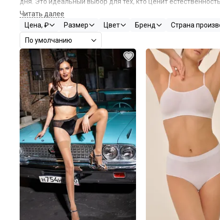
дня
. Это идеальный выбор для тех, кто ценит естественность 
Главная особенность бюстгальтеров-топов — их конструкция
Цена, ₽
Размер
Цвет
Бренд
Страна произв
эластаном или мягкий хлопок, они плотно облегают грудь, 
Многие модели оснащены съемными мягкими чашечками, кот
образные вырезы на груди и спине делают такое белье не