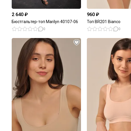
2 640 ₽
960 ₽
Бюстгальтер-топ Marilyn 40107-06
Топ BR201 Bianco
0
0