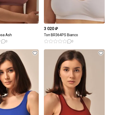
3 020 ₽
osa Ash
Топ BR364PS Bianco
0
0