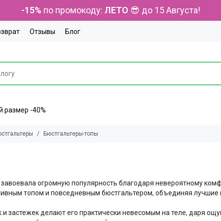
-15%
по промокоду:
ЛЕТО
😎 до 15 Августа!
озврат
Отзывы
Блог
ний размер -40%
юстгальтеры
Бюстгальтеры-топы
я завоевала огромную популярность благодаря невероятному комфо
тивным топом и повседневным бюстгальтером, объединяя лучшие 
 и застежек делают его практически невесомым на теле, даря ощ