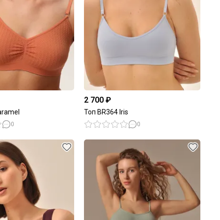
2 700 ₽
aramel
Топ BR364 Iris
0
0