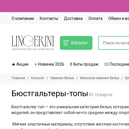
О компании
Контакты
Доставка
Оплата
Обмен и в
Каталог
🔥 Акции
⭐ Новинки 2026
💃 Хиты продаж
🏃‍♀️ Послед
Главная
Каталог
Нижнее белье
Женское нижнее белье
Б
Бюстгальтеры-топы
Бюстгальтер-топ — это уникальная категория белья, котора
моделей, он представляет собой нечто среднее между спор
Мягкие эластичные материалы, отсутствие жестких косточек