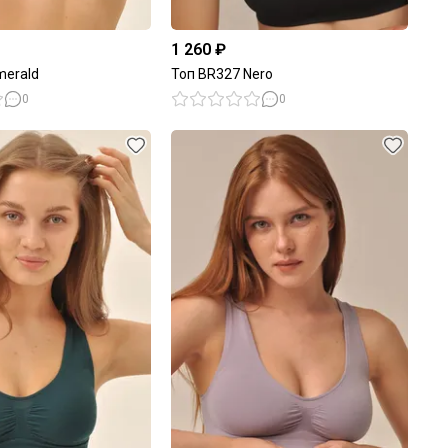
1 260 ₽
merald
Топ BR327 Nero
0
0