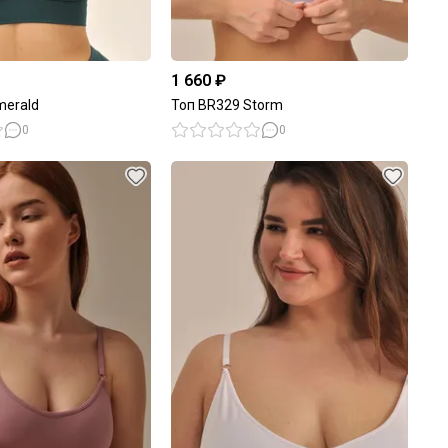
1 660 ₽
merald
Топ BR329 Storm
0
0