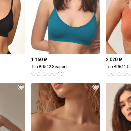
1 160 ₽
2 020 ₽
Топ BR542 Seaport
Топ BR641 C
0