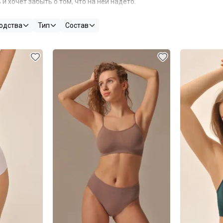
и хочет забыть о том, что на ней надето.
, созданная для мягкой, но эффективной поддержки. Благодаря и
одства
Тип
Состав
фиксируя ее в комфортном положении без сдавливания и натирания
.
орые придают груди аккуратную форму и могут быть удалены пр
заметным под самой открытой одеждой
.