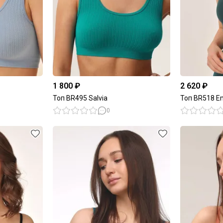
1 800 ₽
2 620 ₽
Топ BR495 Salvia
Топ BR518 E
0