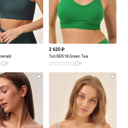
2 620 ₽
merald
Топ BR518 Green Tea
0
0