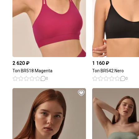
2 620 ₽
1 160 ₽
Топ BR518 Magenta
Топ BR542 Nero
0
0