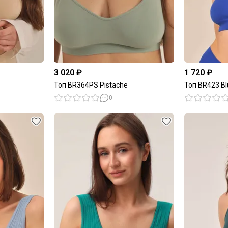
3 020 ₽
1 720 ₽
Топ BR364PS Pistaсhe
Топ BR423 Bl
0