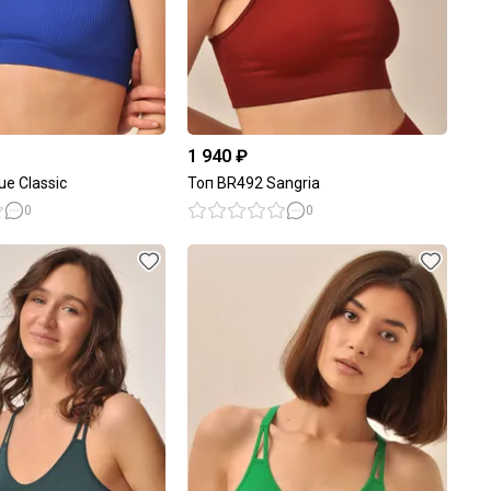
1 940 ₽
ue Classic
Топ BR492 Sangria
0
0