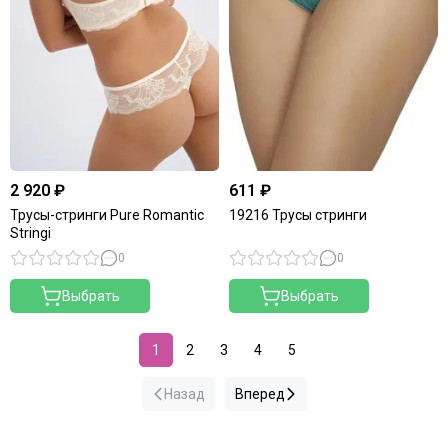
2 920 ₽
611 ₽
Трусы-стринги Pure Romantic
19216 Трусы стринги
Stringi
0
0
Выбрать
Выбрать
1
2
3
4
5
Назад
Вперед