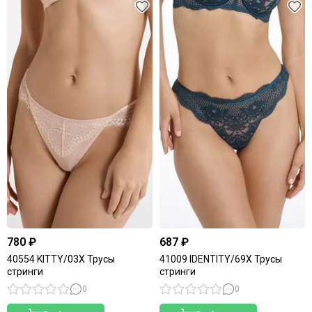
780 ₽
687 ₽
40554 KITTY/03X Трусы
41009 IDENTITY/69X Трусы
стринги
стринги
0
0