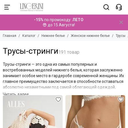
Нижнее белье
Женское нижнее белье
Трусы
-15%
по промокоду:
ЛЕТО
Смотреть все товары
Смотреть все товары
Смотреть все товары
😎 до 15 Августа!
Женское нижнее белье
Бюстгальтеры
Трусы-бразилиана
Главная
Каталог
Нижнее белье
Женское нижнее белье
Трусы
Трусы
Трусы-слипы
Мужское нижнее белье
Трусы-стринги
Комплекты
Корректирующее белье
Трусы-стринги
Трусы-шорты
Боди
Термобелье
Трусы-панти
Майки
Эротическое белье
Трусы-стринги — это одна из самых популярных и
Трусы-кюлоты
Корректирующее белье
востребованных моделей нижнего белья, которая заслуженно
Трусы-танга
Аксессуары
занимает особое место в гардеробе современной женщины.
Их
Трусы-брифы
Подростковое белье
главное преимущество заключается в способности оставаться
Трусы высокие
абсолютно незаметными под самой облегающей одеждой,
создавая идеально гладкий силуэт без лишних линий.
Фильтр товаров
Благодаря минимальному заднему покрытию, стринги
исключают появление неэстетичных складок под брюками,
юбками или платьями из тонких, струящихся тканей, делая их
незаменимым выбором для создания безупречного образа.