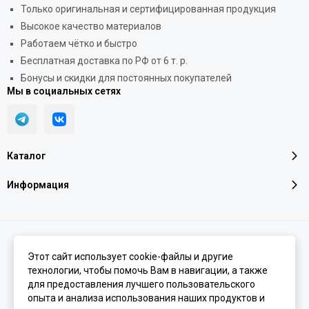
Только оригинальная и сертифицированная продукция
Высокое качество материалов
Работаем чётко и быстро
Бесплатная доставка по РФ от 6 т. р.
Бонусы и скидки для постоянных покупателей
Мы в социальных сетях
Каталог
Информация
2026 © LINGERINI PREMIUM | Нижнее белье, купальники и домашняя
одежда премиум класса.
Карта сайта
Этот сайт использует cookie-файлы и другие
технологии, чтобы помочь Вам в навигации, а также
для предоставления лучшего пользовательского
опыта и анализа использования наших продуктов и