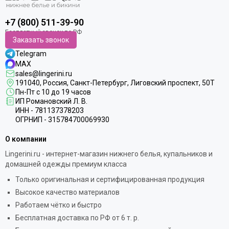
Компания остается верна принципам устойчивого развития,
выпуская всего три коллекции в год и запустив проект Ciclos по
+7 (800) 511-39-90
перепродаже люксовых вещей, чтобы подарить своим
"произведениям искусства" долгую жизнь.
Заказать звонок
Telegram
MAX
sales@lingerini.ru
191040
, Россия, Санкт-Петербург,
Лиговский проспект, 50Т
Пн-Пт с 10 до 19 часов
ИП Романовский Л. В.
ИНН - 781137378203
ОГРНИП - 315784700069930
О компании
Lingerini.ru - интернет-магазин нижнего белья, купальников и
домашней одежды премиум класса
Только оригинальная и сертифицированная продукция
Высокое качество материалов
Работаем чётко и быстро
Бесплатная доставка по РФ от 6 т. р.