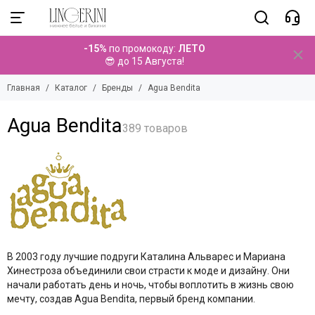
Бренды
-15%
по промокоду:
ЛЕТО
Смотреть все бренды
😎 до 15 Августа!
Agua Bendita
Главная
Каталог
Бренды
Agua Bendita
Aquarilla
Alles
Agua Bendita
Anais
Angels Never Sin
Aruelle
Avanua
Bas Bleu
Beauty Night
Bella Misteria
Brikoly
В 2003 году лучшие подруги Каталина Альварес и Мариана
Casmir
Хинестроза объединили свои страсти к моде и дизайну. Они
ChiliRose
начали работать день и ночь, чтобы воплотить в жизнь свою
CoCoon
мечту, создав Agua Bendita, первый бренд компании.
Coquette Revue