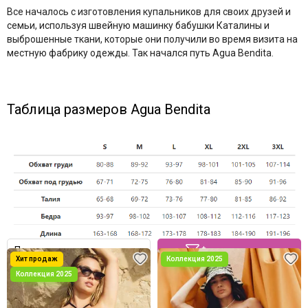
Все началось с изготовления купальников для своих друзей и
Cofeshion Marc Massimo
семьи, используя швейную машинку бабушки Каталины и
Cosita Linda
выброшенные ткани, которые они получили во время визита на
Cornette
местную фабрику одежды. Так начался путь Agua Bendita.
De Lafense
Devil and Angel
Donna
Таблица размеров Agua Bendita
Doctor Nap
Dreskod
ESOTIQ
Ewlon
Etna
Evelena
Fiore
Gabriella
Gaia
Фильтр товаров
Gorgeous+
Jantzen
Julimex