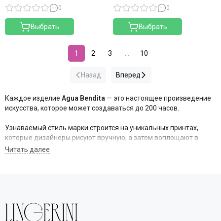
0
0
Выбрать
Выбрать
1
2
3
...
10
Назад
Вперед
Каждое изделие
Agua Bendita
— это настоящее произведение
искусства, которое может создаваться до 200 часов
.
Узнаваемый стиль марки строится на уникальных принтах,
которые дизайнеры рисуют вручную, а затем воплощают в
жизнь с помощью искусной вышивки
. Команда бренда поровну
делится на модельеров и художников, что позволяет сохранять
неповторимый творческий почерк
.
Сегодня
Agua Bendita
— это две взаимодополняющие линии.
Основная марка Agua Bendita предлагает яркие купальники и
пляжную моду, покорившую сердца миллионов
.