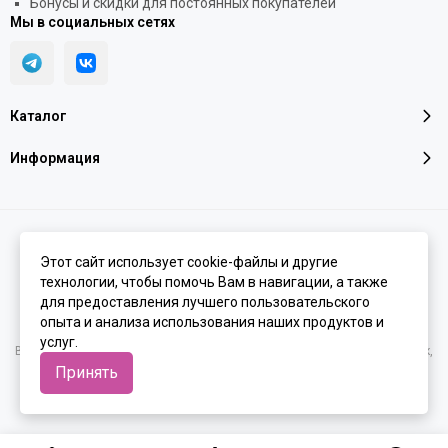
Бонусы и скидки для постоянных покупателей
Мы в социальных сетях
Каталог
Информация
2026 © LINGERINI PREMIUM | Нижнее белье, купальники и домашняя
одежда премиум класса.
Карта сайта
Этот сайт использует cookie-файлы и другие
технологии, чтобы помочь Вам в навигации, а также
для предоставления лучшего пользовательского
опыта и анализа использования наших продуктов и
услуг.
Вся представленная на сайте информация, касающаяся характеристик,
стоимости товаров и услуг, носит информационный характер и ни при
Принять
каких условиях не является публичной офертой, определяемой
положениями Статьи 437(2) Гражданского кодекса РФ.