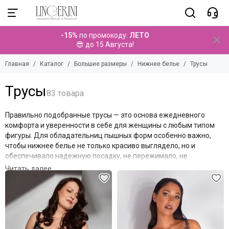
Большие размеры
Нижнее белье
-15%
по промокоду:
ЛЕТО
Смотреть все товары
Смотреть все товары
😎 до 15 Августа!
Боди size plus
Бюстгальтеры
Главная
Каталог
Большие размеры
Нижнее белье
Трусы
Нижнее белье
Трусы
Домашняя одежда
Трусы
Чулки и колготки
Купальники
Правильно подобранные трусы — это основа ежедневного
Эротическое белье
комфорта и уверенности в себе для женщины с любым типом
фигуры. Для обладательниц пышных форм особенно важно,
чтобы нижнее белье не только красиво выглядело, но и
обеспечивало надежную посадку, не пережимало, не
скатывалось и не доставляло дискомфорта в течение всего
Фильтр товаров
дня.
Качественные трусы больших размеров мягко облегают тело,
подчеркивают достоинства фигуры и создают идеальную
основу под любую одежду. В нашем разделе представлены
модели, созданные с глубоким пониманием потребностей