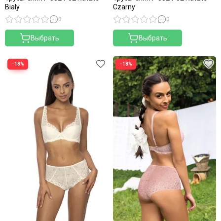
Bialy
Czarny
0
0
Выбрать
Выбрать
−18%
−18%