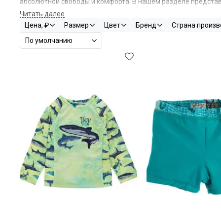
абсолютной свободы и комфорта. В нашем разделе представ
Вдохновением для наших коллекций стали море, солнце и в
Цена, ₽
Размер
Цвет
Бренд
Страна произв
искатель приключений наслаждается каждым моментом, пос
Спортивные и повседневные образы с легким морским оттенк
строительства песочных замков до активных водных развле