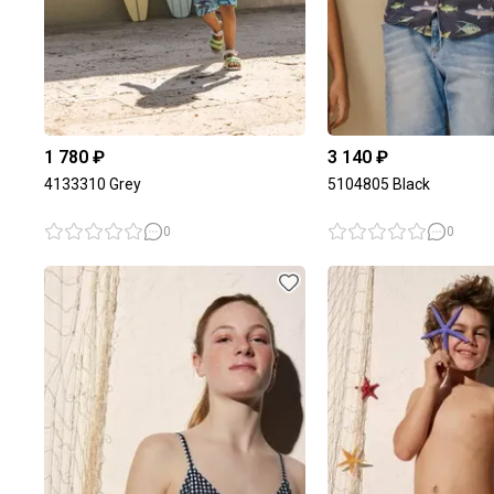
1 780 ₽
3 140 ₽
4133310 Grey
5104805 Black
0
0