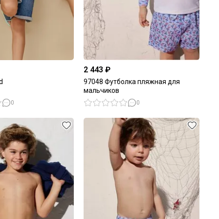
2 443 ₽
d
97048 Футболка пляжная для
мальчиков
0
0