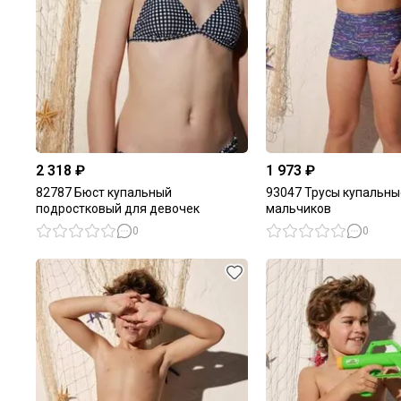
2 318 ₽
1 973 ₽
82787 Бюст купальный
93047 Трусы купальны
подростковый для девочек
мальчиков
0
0