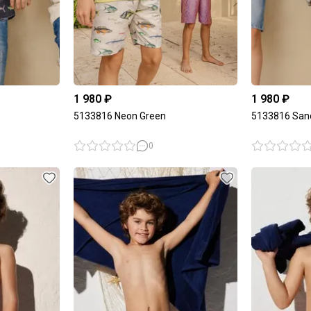
1 980 ₽
1 980 ₽
5133816 Neon Green
5133816 San
0