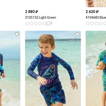
2 880 ₽
2 620 ₽
3105132 Light Green
4104683 Blu
0