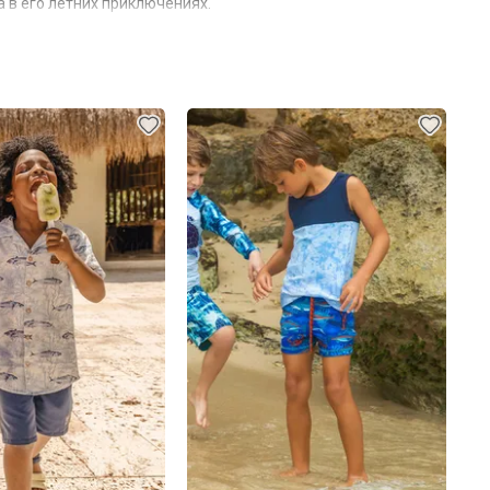
 в его летних приключениях.
ой модели дух безграничной свободы и энергии, когда юный
веселым играм с друзьями
.
 готовым стильно встретить любые вызовы лета — от