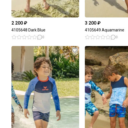
2 200 ₽
3 200 ₽
4105648 Dark Blue
4105649 Aquamarine
0
0