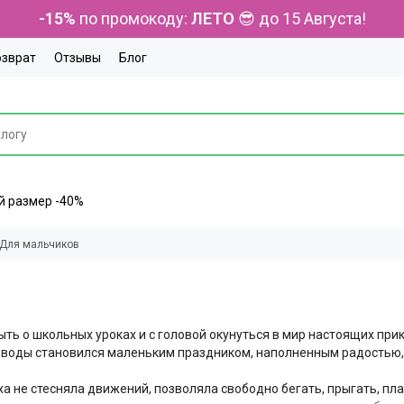
-15%
по промокоду:
ЛЕТО
😎 до 15 Августа!
озврат
Отзывы
Блог
ний размер -40%
Для мальчиков
ыть о школьных уроках и с головой окунуться в мир настоящих пр
у воды становился маленьким праздником, наполненным радостью,
а не стесняла движений, позволяла свободно бегать, прыгать, пл