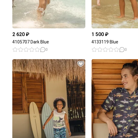
2 620 ₽
1 500 ₽
4105707 Dark Blue
4133119 Blue
0
0