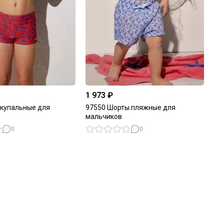
1 973 ₽
 купальные для
97550 Шорты пляжные для
мальчиков
0
0