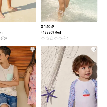
3 140 ₽
en
4133309 Red
0
0