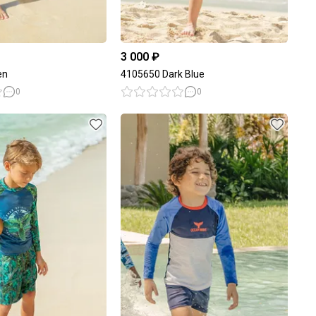
3 000 ₽
en
4105650 Dark Blue
0
0