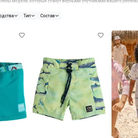
лены модели, которые станут верными спутниками вашего ребенка
етер, создающий океанские волны
. Мы стремились передать в кажд
одства
Тип
Состав
вящая себя покорению волн, исследованию береговой линии или 
ом созданы для того, чтобы ваш ребенок всегда чувствовал себя
чений
.