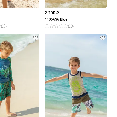
2 200 ₽
e
4105636 Blue
0
0