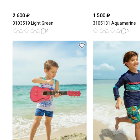
2 600 ₽
1 500 ₽
3103519 Light Green
3105131 Aquamarine
0
0