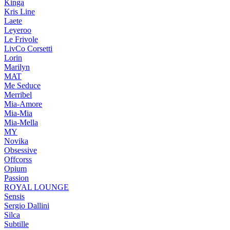
Kinga
Kris Line
Laete
Leyeroo
Le Frivole
LivCo Corsetti
Lorin
Marilyn
MAT
Me Seduce
Merribel
Mia-Amore
Mia-Mia
Mia-Mella
MY
Novika
Obsessive
Offcorss
Opium
Passion
ROYAL LOUNGE
Sensis
Sergio Dallini
Silca
Subtille