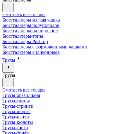
Смотреть все товары
Бюстгальтеры мягкая чашка
Бюстгальтеры полупоролон
Бюстгальтеры на поролоне
Бюстгальтеры-топы
Бюстгальтеры Push-up
Бюстгальтеры с формованными чашками
Бюстгальтеры силиконовые
Трусы
Трусы
Смотреть все товары
Трусы-бразилиана
Трусы-слипы
Трусы-стринги
Трусы-шорты
Трусы-панти
Трусы-кюлоты
Трусы-танга
Трусы-брифы