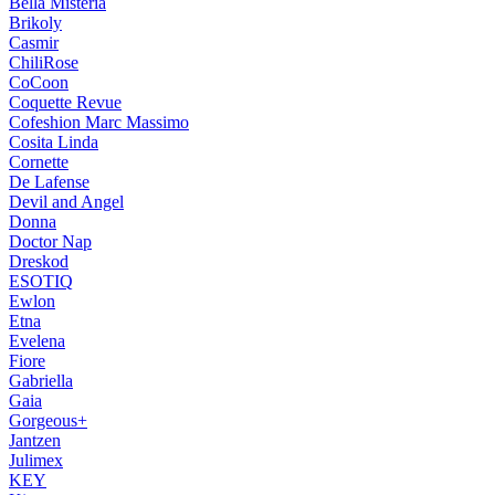
Bella Misteria
Brikoly
Casmir
ChiliRose
CoCoon
Coquette Revue
Cofeshion Marc Massimo
Cosita Linda
Cornette
De Lafense
Devil and Angel
Donna
Doctor Nap
Dreskod
ESOTIQ
Ewlon
Etna
Evelena
Fiore
Gabriella
Gaia
Gorgeous+
Jantzen
Julimex
KEY