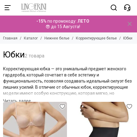
Нижнее белье
Корректирующее белье
-15%
по промокоду:
ЛЕТО
Смотреть все товары
Смотреть все товары
😎 до 15 Августа!
Женское нижнее белье
Боди
Главная
Каталог
Нижнее белье
Корректирующее белье
Юбки
Мужское нижнее белье
Шорты
Корректирующее белье
Майки
Юбки
Трусы
Термобелье
Юбки
Эротическое белье
Корректирующая юбка — это уникальный предмет женского
Грации
гардероба, который сочетает в себе эстетику и
функциональность, позволяя создавать идеальный силуэт без
лишних усилий. В отличие от обычных юбок, корректирующие
модели имеют особую конструкцию, которая мягко, но
эффективно воздействует на проблемные зоны: живот, талию и
Фильтр товаров
бедра
.
Благодаря встроенным эластичным элементам и
специальному крою, такая юбка не только визуально
уменьшает объемы, но и создает плавные, изящные линии
фигуры, даря уверенность в любой ситуации — от деловой