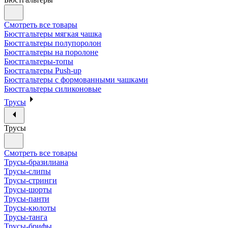
Смотреть все товары
Бюстгальтеры мягкая чашка
Бюстгальтеры полупоролон
Бюстгальтеры на поролоне
Бюстгальтеры-топы
Бюстгальтеры Push-up
Бюстгальтеры с формованными чашками
Бюстгальтеры силиконовые
Трусы
Трусы
Смотреть все товары
Трусы-бразилиана
Трусы-слипы
Трусы-стринги
Трусы-шорты
Трусы-панти
Трусы-кюлоты
Трусы-танга
Трусы-брифы