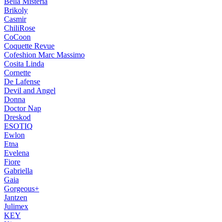
Bella Misteria
Brikoly
Casmir
ChiliRose
CoCoon
Coquette Revue
Cofeshion Marc Massimo
Cosita Linda
Cornette
De Lafense
Devil and Angel
Donna
Doctor Nap
Dreskod
ESOTIQ
Ewlon
Etna
Evelena
Fiore
Gabriella
Gaia
Gorgeous+
Jantzen
Julimex
KEY