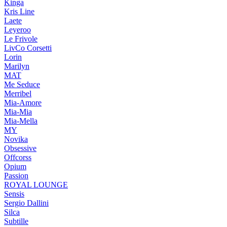
Kinga
Kris Line
Laete
Leyeroo
Le Frivole
LivCo Corsetti
Lorin
Marilyn
MAT
Me Seduce
Merribel
Mia-Amore
Mia-Mia
Mia-Mella
MY
Novika
Obsessive
Offcorss
Opium
Passion
ROYAL LOUNGE
Sensis
Sergio Dallini
Silca
Subtille