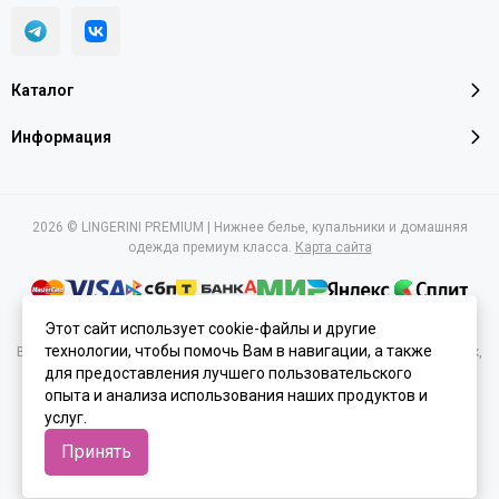
Каталог
Информация
2026 © LINGERINI PREMIUM | Нижнее белье, купальники и домашняя
одежда премиум класса.
Карта сайта
Этот сайт использует cookie-файлы и другие
технологии, чтобы помочь Вам в навигации, а также
Вся представленная на сайте информация, касающаяся характеристик,
стоимости товаров и услуг, носит информационный характер и ни при
для предоставления лучшего пользовательского
каких условиях не является публичной офертой, определяемой
опыта и анализа использования наших продуктов и
положениями Статьи 437(2) Гражданского кодекса РФ.
услуг.
Принять