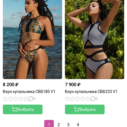
8 200 ₽
7 900 ₽
Верх купальника CBB185 V1
Верх купальника CBB233 V1
0
0
Выбрать
Выбрать
1
2
3
4