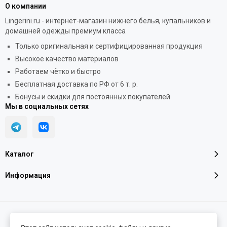
О компании
Lingerini.ru - интернет-магазин нижнего белья, купальников и
домашней одежды премиум класса
Только оригинальная и сертифицированная продукция
Высокое качество материалов
Работаем чётко и быстро
Бесплатная доставка по РФ от 6 т. р.
Бонусы и скидки для постоянных покупателей
Мы в социальных сетях
Каталог
Информация
2026 © LINGERINI PREMIUM | Нижнее белье, купальники и домашняя
одежда премиум класса.
Карта сайта