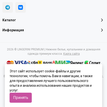
Каталог
Информация
2026 © LINGERINI PREMIUM | Нижнее белье, купальники и домашняя
одежда премиум класса.
Карта сайта
Этот сайт использует cookie-файлы и другие
технологии, чтобы помочь Вам в навигации, а также
Вся представленная на сайте информация, касающаяся характеристик,
для предоставления лучшего пользовательского
стоимости товаров и услуг, носит информационный характер и ни при
каких условиях не является публичной офертой, определяемой
опыта и анализа использования наших продуктов и
положениями Статьи 437(2) Гражданского кодекса РФ.
услуг.
Принять