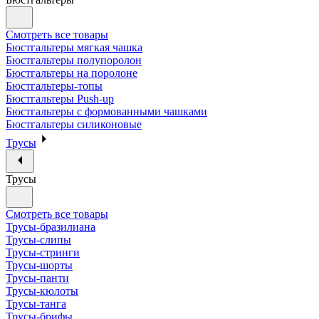
Смотреть все товары
Бюстгальтеры мягкая чашка
Бюстгальтеры полупоролон
Бюстгальтеры на поролоне
Бюстгальтеры-топы
Бюстгальтеры Push-up
Бюстгальтеры с формованными чашками
Бюстгальтеры силиконовые
Трусы
Трусы
Смотреть все товары
Трусы-бразилиана
Трусы-слипы
Трусы-стринги
Трусы-шорты
Трусы-панти
Трусы-кюлоты
Трусы-танга
Трусы-брифы