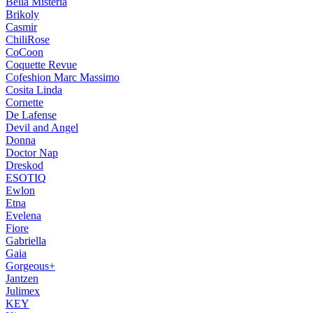
Bella Misteria
Brikoly
Casmir
ChiliRose
CoCoon
Coquette Revue
Cofeshion Marc Massimo
Cosita Linda
Cornette
De Lafense
Devil and Angel
Donna
Doctor Nap
Dreskod
ESOTIQ
Ewlon
Etna
Evelena
Fiore
Gabriella
Gaia
Gorgeous+
Jantzen
Julimex
KEY