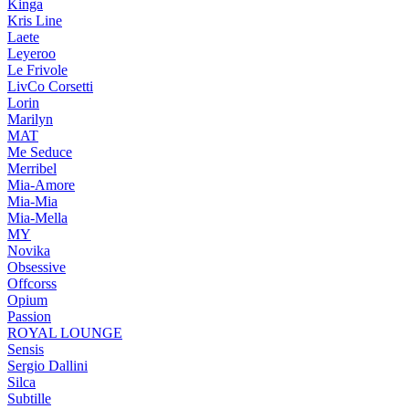
Kinga
Kris Line
Laete
Leyeroo
Le Frivole
LivCo Corsetti
Lorin
Marilyn
MAT
Me Seduce
Merribel
Mia-Amore
Mia-Mia
Mia-Mella
MY
Novika
Obsessive
Offcorss
Opium
Passion
ROYAL LOUNGE
Sensis
Sergio Dallini
Silca
Subtille