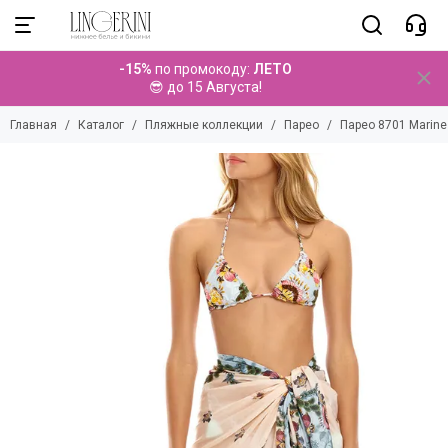
Пляжные коллекции
-15%
по промокоду:
ЛЕТО
Смотреть все товары
😎 до 15 Августа!
Купальники
Главная
Каталог
Пляжные коллекции
Парео
Парео 8701 Marine
Парео
Брюки
Топы
Платья
Туники
Комбинезоны
Комплекты
Шорты
Юбки
Аксессуары
Детские коллекции
Мужские коллекции