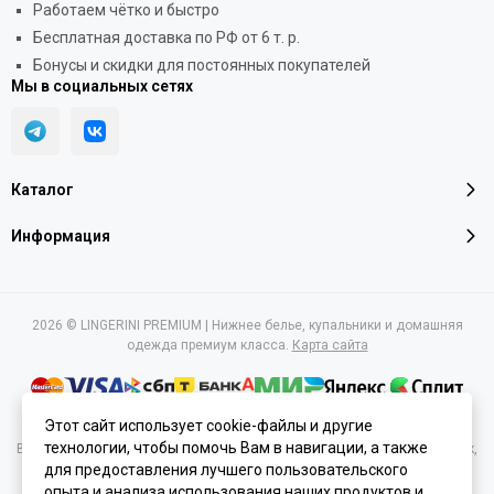
Работаем чётко и быстро
Бесплатная доставка по РФ от 6 т. р.
Бонусы и скидки для постоянных покупателей
Мы в социальных сетях
Каталог
Информация
2026 © LINGERINI PREMIUM | Нижнее белье, купальники и домашняя
одежда премиум класса.
Карта сайта
Этот сайт использует cookie-файлы и другие
технологии, чтобы помочь Вам в навигации, а также
Вся представленная на сайте информация, касающаяся характеристик,
стоимости товаров и услуг, носит информационный характер и ни при
для предоставления лучшего пользовательского
каких условиях не является публичной офертой, определяемой
опыта и анализа использования наших продуктов и