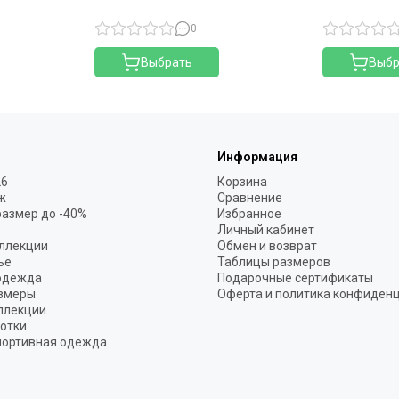
0
Выбрать
Выбр
Информация
26
Корзина
ж
Сравнение
размер до -40%
Избранное
Личный кабинет
ллекции
Обмен и возврат
ье
Таблицы размеров
одежда
Подарочные сертификаты
змеры
Оферта и политика конфиден
ллекции
готки
портивная одежда