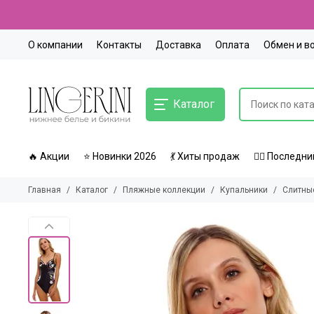
О компании
Контакты
Доставка
Оплата
Обмен и в
Каталог
🔥 Акции
⭐ Новинки 2026
💃 Хиты продаж
🏃‍♀️ Послед
Главная
Каталог
Пляжные коллекции
Купальники
Слитны