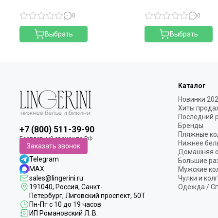
0
0
Выбрать
Выбрать
Каталог
Новинки 20
Хиты прода
Последний 
Бренды
+7 (800) 511-39-90
Пляжные ко
Нижнее бел
Заказать звонок
Домашняя 
Telegram
Большие ра
MAX
Мужские ко
sales@lingerini.ru
Чулки и кол
191040
, Россия, Санкт-
Одежда / С
Петербург,
Лиговский проспект, 50Т
Пн-Пт с 10 до 19 часов
ИП Романовский Л. В.