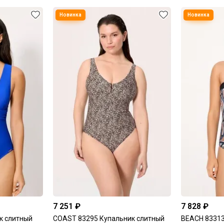
7 251 ₽
7 828 ₽
к слитный
COAST 83295 Купальник слитный
BEACH 83313