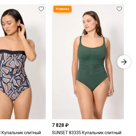
7 828 ₽
7 
 Купальник слитный
SUNSET 83335 Купальник слитный
TU