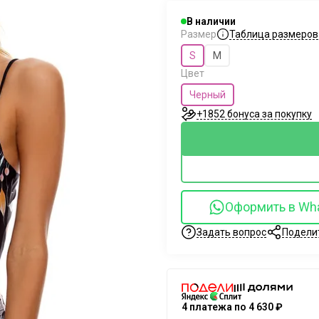
В наличии
Таблица размеров
Размер
S
M
Цвет
Черный
+1852 бонуса за покупку
Оформить в Wh
Задать вопрос
Подели
4 платежа по 4 630 ₽