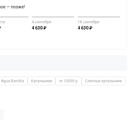
ное — позже!
ста
4 сентября
18 сентября
₽
4 630 ₽
4 630 ₽
Agua Bendita
Купальники
от 10000 р.
Слитные купальники