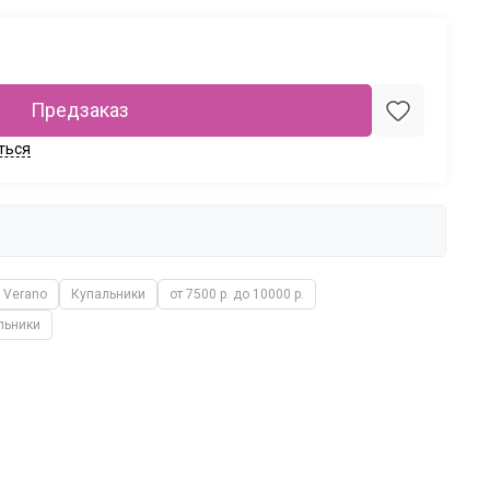
Предзаказ
ться
Verano
Купальники
от 7500 р. до 10000 р.
льники