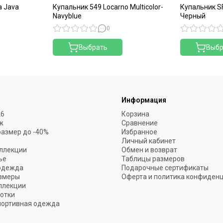
a Java
Купальник 549 Locarno Multicolor-
Купальник S
Navyblue
Черный
0
Выбрать
Выбр
Информация
26
Корзина
ж
Сравнение
размер до -40%
Избранное
Личный кабинет
ллекции
Обмен и возврат
ье
Таблицы размеров
одежда
Подарочные сертификаты
змеры
Оферта и политика конфиден
ллекции
готки
портивная одежда