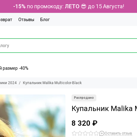
-15%
по промокоду:
ЛЕТО
😎 до 15 Августа!
озврат
Отзывы
Блог
ний размер -40%
ники 2024
Купальник Malika Multicolor-Black
Купальник Malika M
8 320 ₽
Оставить отзыв