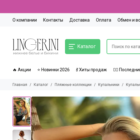
О компании
Контакты
Доставка
Оплата
Обмен и в
Каталог
🔥 Акции
⭐ Новинки 2026
💃 Хиты продаж
🏃‍♀️ Послед
Главная
Каталог
Пляжные коллекции
Купальники
Купаль