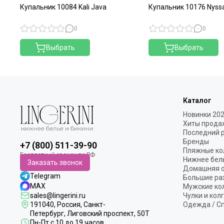
Купальник 10084 Kali Java
Купальник 10176 Nyss
0
0
Выбрать
Выбрать
Каталог
Новинки 20
Хиты прода
Последний 
Бренды
+7 (800) 511-39-90
Пляжные ко
Нижнее бел
Заказать звонок
Домашняя 
Telegram
Большие ра
MAX
Мужские ко
sales@lingerini.ru
Чулки и кол
191040
, Россия, Санкт-
Одежда / С
Петербург,
Лиговский проспект, 50Т
Пн-Пт с 10 до 19 часов