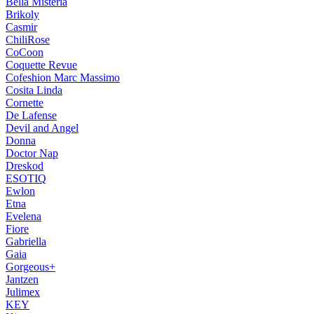
Bella Misteria
Brikoly
Casmir
ChiliRose
CoCoon
Coquette Revue
Cofeshion Marc Massimo
Cosita Linda
Cornette
De Lafense
Devil and Angel
Donna
Doctor Nap
Dreskod
ESOTIQ
Ewlon
Etna
Evelena
Fiore
Gabriella
Gaia
Gorgeous+
Jantzen
Julimex
KEY