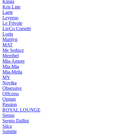
Kinga
Kris Line
Laete
Leyeroo
Le Frivole
LivCo Corsetti
Lorin
Marilyn
MAT
Me Seduce
Merribel
Mia-Amore
Mia-Mia
Mia-Mella
MY
Novika
Obsessive
Offcorss
Opium
Passion
ROYAL LOUNGE
Sensis
Sergio Dallini
Silca
Subtille