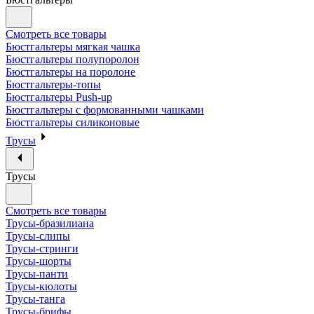
Смотреть все товары
Бюстгальтеры мягкая чашка
Бюстгальтеры полупоролон
Бюстгальтеры на поролоне
Бюстгальтеры-топы
Бюстгальтеры Push-up
Бюстгальтеры с формованными чашками
Бюстгальтеры силиконовые
Трусы
Трусы
Смотреть все товары
Трусы-бразилиана
Трусы-слипы
Трусы-стринги
Трусы-шорты
Трусы-панти
Трусы-кюлоты
Трусы-танга
Трусы-брифы