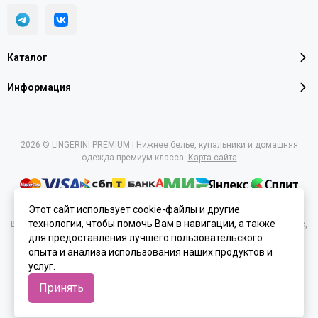
Каталог
Информация
2026 © LINGERINI PREMIUM | Нижнее белье, купальники и домашняя
одежда премиум класса.
Карта сайта
Этот сайт использует cookie-файлы и другие
технологии, чтобы помочь Вам в навигации, а также
Вся представленная на сайте информация, касающаяся характеристик,
для предоставления лучшего пользовательского
стоимости товаров и услуг, носит информационный характер и ни при
каких условиях не является публичной офертой, определяемой
опыта и анализа использования наших продуктов и
положениями Статьи 437(2) Гражданского кодекса РФ.
услуг.
Принять