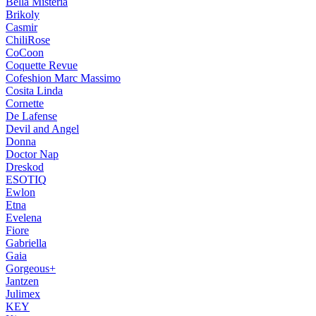
Bella Misteria
Brikoly
Casmir
ChiliRose
CoCoon
Coquette Revue
Cofeshion Marc Massimo
Cosita Linda
Cornette
De Lafense
Devil and Angel
Donna
Doctor Nap
Dreskod
ESOTIQ
Ewlon
Etna
Evelena
Fiore
Gabriella
Gaia
Gorgeous+
Jantzen
Julimex
KEY