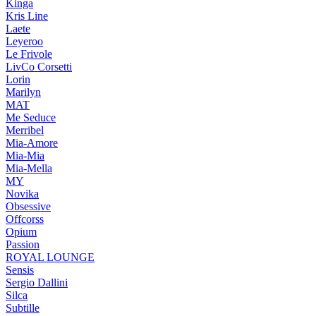
Kinga
Kris Line
Laete
Leyeroo
Le Frivole
LivCo Corsetti
Lorin
Marilyn
MAT
Me Seduce
Merribel
Mia-Amore
Mia-Mia
Mia-Mella
MY
Novika
Obsessive
Offcorss
Opium
Passion
ROYAL LOUNGE
Sensis
Sergio Dallini
Silca
Subtille