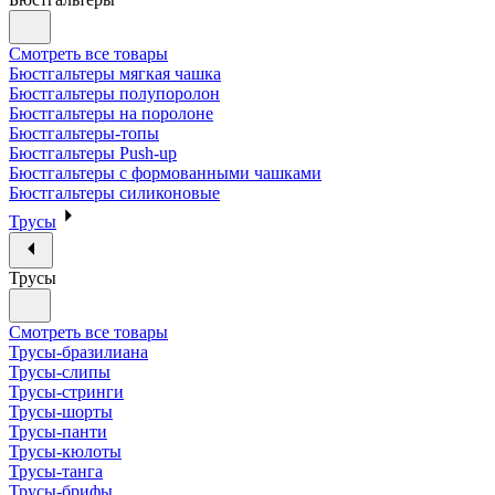
Смотреть все товары
Бюстгальтеры мягкая чашка
Бюстгальтеры полупоролон
Бюстгальтеры на поролоне
Бюстгальтеры-топы
Бюстгальтеры Push-up
Бюстгальтеры с формованными чашками
Бюстгальтеры силиконовые
Трусы
Трусы
Смотреть все товары
Трусы-бразилиана
Трусы-слипы
Трусы-стринги
Трусы-шорты
Трусы-панти
Трусы-кюлоты
Трусы-танга
Трусы-брифы