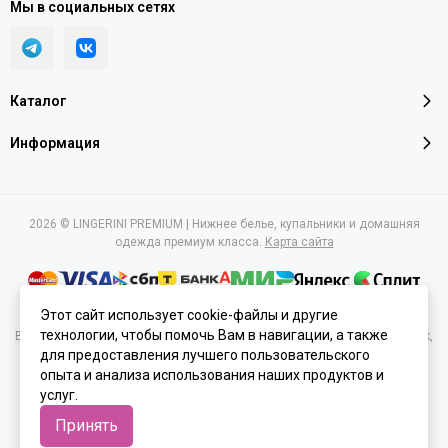
Мы в социальных сетях
Каталог
Информация
2026 © LINGERINI PREMIUM | Нижнее белье, купальники и домашняя
одежда премиум класса.
Карта сайта
Этот сайт использует cookie-файлы и другие
технологии, чтобы помочь Вам в навигации, а также
Вся представленная на сайте информация, касающаяся характеристик,
для предоставления лучшего пользовательского
стоимости товаров и услуг, носит информационный характер и ни при
каких условиях не является публичной офертой, определяемой
опыта и анализа использования наших продуктов и
положениями Статьи 437(2) Гражданского кодекса РФ.
услуг.
Принять