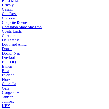
Bella Misteria
Brikoly
Casmir
ChiliRose
CoCoon
Coquette Revue
Cofeshion Marc Massimo
Cosita Linda
Cornette
De Lafense
Devil and Angel
Donna
Doctor Nap
Dreskod
ESOTIQ
Ewlon
Etna
Evelena
Fiore
Gabriella
Gaia
Gorgeous+
Jantzen
Julimex
KEY