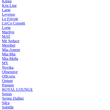
Kinga
Kris Line
Laete
Leyeroo
Le Frivole
LivCo Corsetti
Lorin
Marilyn
MAT
Me Seduce
Merribel
Mia-Amore
Mia-Mia
Mia-Mella
MY
Novika
Obsessive
Offcorss
Opium
Passion
ROYAL LOUNGE
Sensis
Sergio Dallini
Silca
Subtille