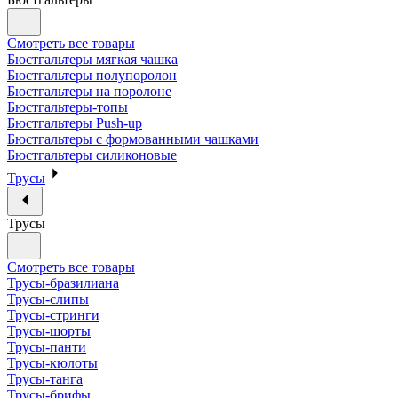
Смотреть все товары
Бюстгальтеры мягкая чашка
Бюстгальтеры полупоролон
Бюстгальтеры на поролоне
Бюстгальтеры-топы
Бюстгальтеры Push-up
Бюстгальтеры с формованными чашками
Бюстгальтеры силиконовые
Трусы
Трусы
Смотреть все товары
Трусы-бразилиана
Трусы-слипы
Трусы-стринги
Трусы-шорты
Трусы-панти
Трусы-кюлоты
Трусы-танга
Трусы-брифы