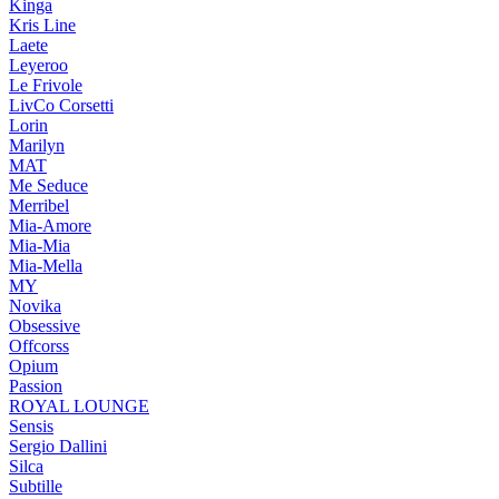
Kinga
Kris Line
Laete
Leyeroo
Le Frivole
LivCo Corsetti
Lorin
Marilyn
MAT
Me Seduce
Merribel
Mia-Amore
Mia-Mia
Mia-Mella
MY
Novika
Obsessive
Offcorss
Opium
Passion
ROYAL LOUNGE
Sensis
Sergio Dallini
Silca
Subtille