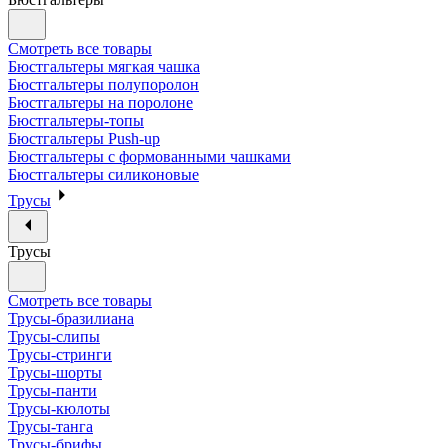
Смотреть все товары
Бюстгальтеры мягкая чашка
Бюстгальтеры полупоролон
Бюстгальтеры на поролоне
Бюстгальтеры-топы
Бюстгальтеры Push-up
Бюстгальтеры с формованными чашками
Бюстгальтеры силиконовые
Трусы
Трусы
Смотреть все товары
Трусы-бразилиана
Трусы-слипы
Трусы-стринги
Трусы-шорты
Трусы-панти
Трусы-кюлоты
Трусы-танга
Трусы-брифы