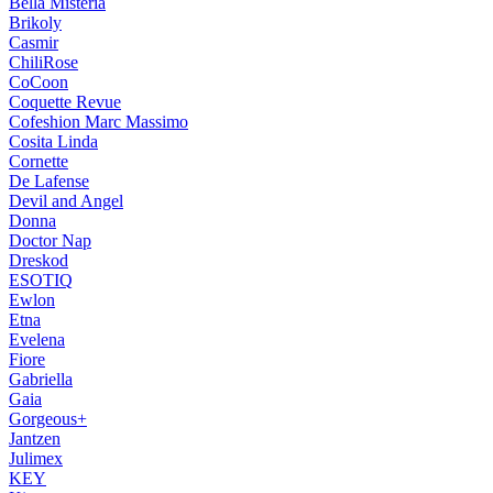
Bella Misteria
Brikoly
Casmir
ChiliRose
CoCoon
Coquette Revue
Cofeshion Marc Massimo
Cosita Linda
Cornette
De Lafense
Devil and Angel
Donna
Doctor Nap
Dreskod
ESOTIQ
Ewlon
Etna
Evelena
Fiore
Gabriella
Gaia
Gorgeous+
Jantzen
Julimex
KEY