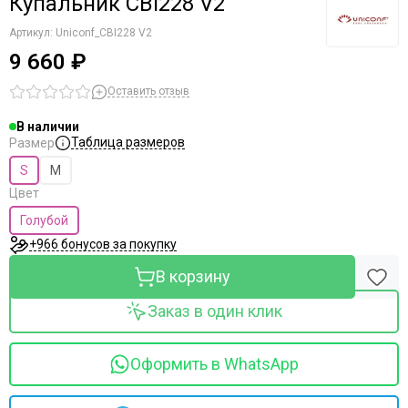
Купальник CBI228 V2
Артикул:
Uniconf_CBI228 V2
9 660 ₽
Оставить отзыв
В наличии
Таблица размеров
Размер
S
M
Цвет
Голубой
+966 бонусов за покупку
В корзину
Заказ в один клик
Оформить в WhatsApp