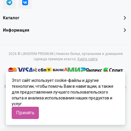
Каталог
Информация
2026 © LINGERINI PREMIUM | Нижнее белье, купальники и домашняя
одежда премиум класса.
Карта сайта
Этот сайт использует cookie-файлы и другие
технологии, чтобы помочь Вам в навигации, а также
Вся представленная на сайте информация, касающаяся характеристик,
для предоставления лучшего пользовательского
стоимости товаров и услуг, носит информационный характер и ни при
каких условиях не является публичной офертой, определяемой
опыта и анализа использования наших продуктов и
положениями Статьи 437(2) Гражданского кодекса РФ.
услуг.
Принять