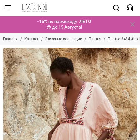
Пляжные коллекции
-15%
по промокоду:
ЛЕТО
Смотреть все товары
😎 до 15 Августа!
Купальники
Главная
Каталог
Пляжные коллекции
Платья
Платье 8484 Alex 
Парео
Брюки
Топы
Платья
Туники
Комбинезоны
Комплекты
Шорты
Юбки
Аксессуары
Детские коллекции
Мужские коллекции