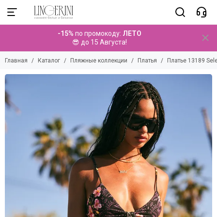
Пляжные коллекции
-15%
по промокоду:
ЛЕТО
Смотреть все товары
😎 до 15 Августа!
Купальники
Главная
Каталог
Пляжные коллекции
Платья
Платье 13189 Sel
Парео
Брюки
Топы
Платья
Туники
Комбинезоны
Комплекты
Шорты
Юбки
Аксессуары
Детские коллекции
Мужские коллекции