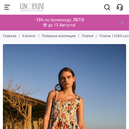
Пляжные коллекции
-15%
по промокоду:
ЛЕТО
Смотреть все товары
😎 до 15 Августа!
Купальники
Главная
Каталог
Пляжные коллекции
Платья
Платье 12284 Lu
Парео
Брюки
Топы
Платья
Туники
Комбинезоны
Комплекты
Шорты
Юбки
Аксессуары
Детские коллекции
Мужские коллекции