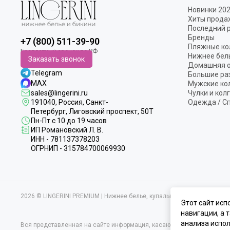
Новинки 20
Хиты прода
Последний 
Бренды
+7 (800) 511-39-90
Пляжные ко
Нижнее бел
Заказать звонок
Домашняя 
Telegram
Большие ра
MAX
Мужские ко
sales@lingerini.ru
Чулки и кол
191040
, Россия, Санкт-
Одежда / С
Петербург,
Лиговский проспект, 50Т
Пн-Пт с 10 до 19 часов
ИП Романовский Л. В.
ИНН - 781137378203
ОГРНИП - 315784700069930
2026 © LINGERINI PREMIUM | Нижнее белье, купальники и домашняя 
Этот сайт исп
навигации, а 
анализа испол
Вся представленная на сайте информация, касающаяся характеристик