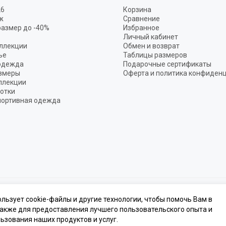
26
Корзина
ж
Сравнение
размер до -40%
Избранное
Личный кабинет
ллекции
Обмен и возврат
ье
Таблицы размеров
одежда
Подарочные сертификаты
змеры
Оферта и политика конфиден
ллекции
готки
портивная одежда
одежда премиум класса.
Карта сайта
ользует cookie-файлы и другие технологии, чтобы помочь Вам в
также для предоставления лучшего пользовательского опыта и
ьзования наших продуктов и услуг.
, стоимости товаров и услуг, носит информационный характер и ни при как