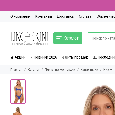
О компании
Контакты
Доставка
Оплата
Обмен и в
Каталог
🔥 Акции
⭐ Новинки 2026
💃 Хиты продаж
🏃‍♀️ Послед
Главная
Каталог
Пляжные коллекции
Купальники
Низ куп