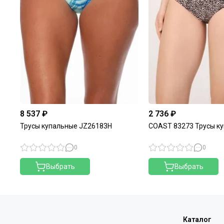
8 537 ₽
2 736 ₽
Трусы купальные JZ26183H
COAST 83273 Трусы к
0
0
Выбрать
Выбрать
Каталог