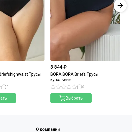
3 844 ₽
4 
riefshighwaist Трусы
BORA BORA Briefs Трусы
BO
купальные
Тр
0
0
ать
Выбрать
О компании