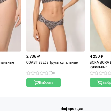
2 736 ₽
4 250 ₽
упальные
COAST 83268 Трусы купальные
BORA BORA B
купальные
0
Выбрать
Выбр
Информация