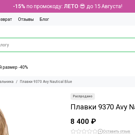
-15%
по промокоду:
ЛЕТО
😎 до 15 Августа!
озврат
Отзывы
Блог
ний размер -40%
альника
Плавки 9370 Avy Nautical Blue
Плавки 9370 Avy Na
8 400 ₽
Оставить отзыв