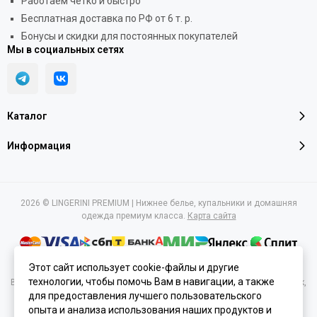
Работаем чётко и быстро
Бесплатная доставка по РФ от 6 т. р.
Бонусы и скидки для постоянных покупателей
Мы в социальных сетях
Каталог
Информация
2026 © LINGERINI PREMIUM | Нижнее белье, купальники и домашняя
одежда премиум класса.
Карта сайта
Этот сайт использует cookie-файлы и другие
технологии, чтобы помочь Вам в навигации, а также
Вся представленная на сайте информация, касающаяся характеристик,
стоимости товаров и услуг, носит информационный характер и ни при
для предоставления лучшего пользовательского
каких условиях не является публичной офертой, определяемой
опыта и анализа использования наших продуктов и