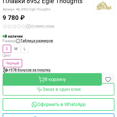
Плавки 8952 Egle Thoughts
Артикул:
AB_8952 Egle Thoughts
9 780 ₽
Оставить отзыв
В наличии
Таблица размеров
Размер
S
M
L
Цвет
Черный
+978 бонусов за покупку
В корзину
Заказ в один клик
Оформить в WhatsApp