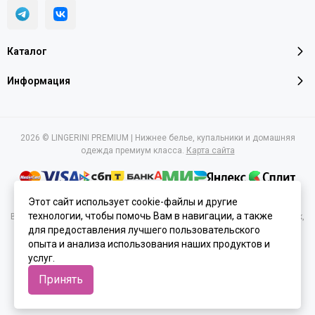
Каталог
Информация
2026 © LINGERINI PREMIUM | Нижнее белье, купальники и домашняя
одежда премиум класса.
Карта сайта
Этот сайт использует cookie-файлы и другие
технологии, чтобы помочь Вам в навигации, а также
Вся представленная на сайте информация, касающаяся характеристик,
для предоставления лучшего пользовательского
стоимости товаров и услуг, носит информационный характер и ни при
каких условиях не является публичной офертой, определяемой
опыта и анализа использования наших продуктов и
положениями Статьи 437(2) Гражданского кодекса РФ.
услуг.
Принять