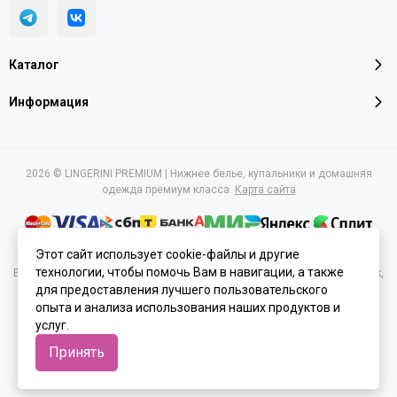
Каталог
Информация
2026 © LINGERINI PREMIUM | Нижнее белье, купальники и домашняя
одежда премиум класса.
Карта сайта
Этот сайт использует cookie-файлы и другие
технологии, чтобы помочь Вам в навигации, а также
Вся представленная на сайте информация, касающаяся характеристик,
для предоставления лучшего пользовательского
стоимости товаров и услуг, носит информационный характер и ни при
каких условиях не является публичной офертой, определяемой
опыта и анализа использования наших продуктов и
положениями Статьи 437(2) Гражданского кодекса РФ.
услуг.
Принять