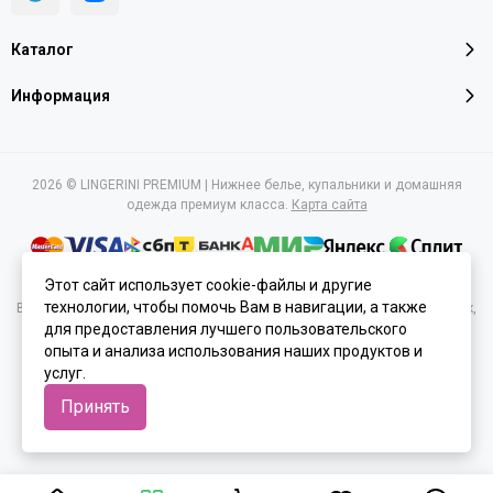
Каталог
Информация
2026 © LINGERINI PREMIUM | Нижнее белье, купальники и домашняя
одежда премиум класса.
Карта сайта
Этот сайт использует cookie-файлы и другие
технологии, чтобы помочь Вам в навигации, а также
Вся представленная на сайте информация, касающаяся характеристик,
для предоставления лучшего пользовательского
стоимости товаров и услуг, носит информационный характер и ни при
каких условиях не является публичной офертой, определяемой
опыта и анализа использования наших продуктов и
положениями Статьи 437(2) Гражданского кодекса РФ.
услуг.
Принять