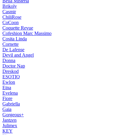
Bella Misteria
Brikoly
Casmir
ChiliRose
CoCoon
Coquette Revue
Cofeshion Marc Massimo
Cosita Linda
Cornette
De Lafense
Devil and Angel
Donna
Doctor Nap
Dreskod
ESOTIQ
Ewlon
Etna
Evelena
Fiore
Gabriella
Gaia
Gorgeous+
Jantzen
Julimex
KEY