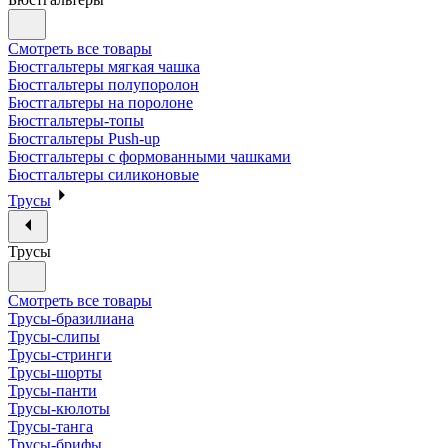
Смотреть все товары
Бюстгальтеры мягкая чашка
Бюстгальтеры полупоролон
Бюстгальтеры на поролоне
Бюстгальтеры-топы
Бюстгальтеры Push-up
Бюстгальтеры с формованными чашками
Бюстгальтеры силиконовые
Трусы
Трусы
Смотреть все товары
Трусы-бразилиана
Трусы-слипы
Трусы-стринги
Трусы-шорты
Трусы-панти
Трусы-кюлоты
Трусы-танга
Трусы-брифы