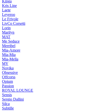
Kinga
Kris Line
Laete
Leyeroo
Le Frivole
LivCo Corsetti
Lorin
Marilyn
MAT
Me Seduce
Merribel
Mia-Amore
Mia-Mia
Mia-Mella
MY
Novika
Obsessive
Offcorss
Opium
Passion
ROYAL LOUNGE
Sensis
Sergio Dallini
Silca
Subtille