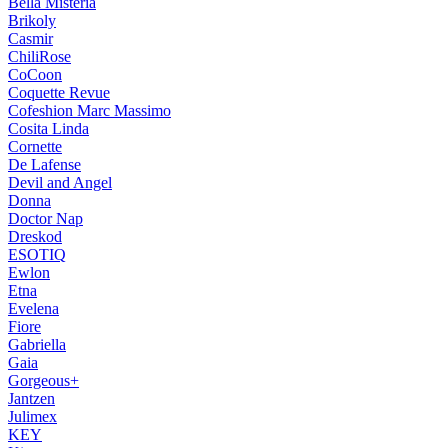
Bella Misteria
Brikoly
Casmir
ChiliRose
CoCoon
Coquette Revue
Cofeshion Marc Massimo
Cosita Linda
Cornette
De Lafense
Devil and Angel
Donna
Doctor Nap
Dreskod
ESOTIQ
Ewlon
Etna
Evelena
Fiore
Gabriella
Gaia
Gorgeous+
Jantzen
Julimex
KEY