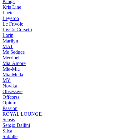
Kinga
Kris Line
Laete
Leyeroo
Le Frivole
LivCo Corsetti
Lorin
Marilyn
MAT
Me Seduce
Merribel
Mia-Amore
Mia-Mia
Mia-Mella
MY
Novika
Obsessive
Offcorss
Opium
Passion
ROYAL LOUNGE
Sensis
Sergio Dallini
Silca
Subtille