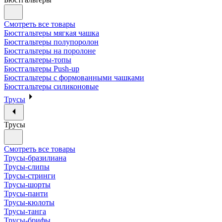
Смотреть все товары
Бюстгальтеры мягкая чашка
Бюстгальтеры полупоролон
Бюстгальтеры на поролоне
Бюстгальтеры-топы
Бюстгальтеры Push-up
Бюстгальтеры с формованными чашками
Бюстгальтеры силиконовые
Трусы
Трусы
Смотреть все товары
Трусы-бразилиана
Трусы-слипы
Трусы-стринги
Трусы-шорты
Трусы-панти
Трусы-кюлоты
Трусы-танга
Трусы-брифы