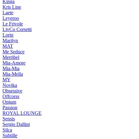
Kinga
Kris Line
Laete
Leyeroo
Le Frivole
LivCo Corsetti
Lorin
Marilyn
MAT
Me Seduce
Merribel
Mia-Amore
Mia-Mia
Mia-Mella
MY
Novika
Obsessive
Offcorss
Opium
Passion
ROYAL LOUNGE
Sensis
Sergio Dallini
Silca
Subtille