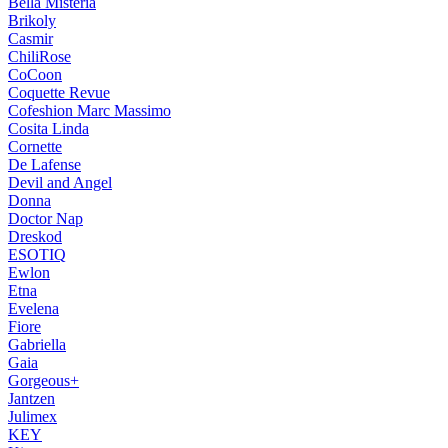
Bella Misteria
Brikoly
Casmir
ChiliRose
CoCoon
Coquette Revue
Cofeshion Marc Massimo
Cosita Linda
Cornette
De Lafense
Devil and Angel
Donna
Doctor Nap
Dreskod
ESOTIQ
Ewlon
Etna
Evelena
Fiore
Gabriella
Gaia
Gorgeous+
Jantzen
Julimex
KEY