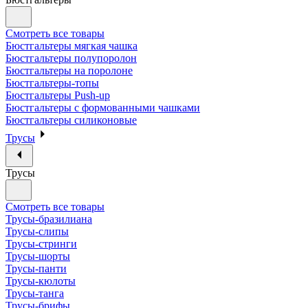
Смотреть все товары
Бюстгальтеры мягкая чашка
Бюстгальтеры полупоролон
Бюстгальтеры на поролоне
Бюстгальтеры-топы
Бюстгальтеры Push-up
Бюстгальтеры с формованными чашками
Бюстгальтеры силиконовые
Трусы
Трусы
Смотреть все товары
Трусы-бразилиана
Трусы-слипы
Трусы-стринги
Трусы-шорты
Трусы-панти
Трусы-кюлоты
Трусы-танга
Трусы-брифы