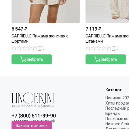
6 547 ₽
7 119 ₽
CAPRIELLE Пижама женская с
CAPRIELLE Пижама же
шортами
штанами
0
0
Выбрать
Выбрать
Каталог
Новинки 20
Хиты прода
Последний 
Бренды
+7 (800) 511-39-90
Пляжные ко
Нижнее бел
Заказать звонок