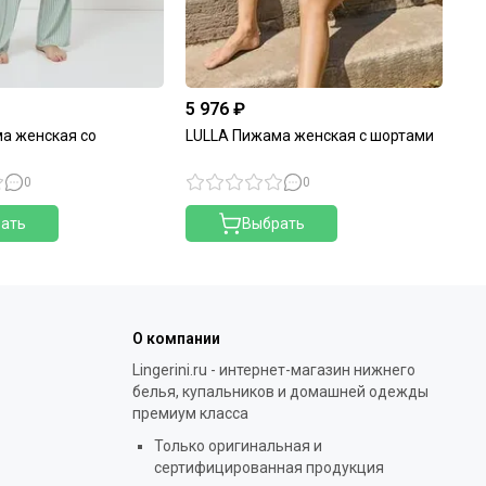
5 976 ₽
6 
а женская со
LULLA Пижама женская с шортами
LU
шо
0
0
ать
Выбрать
О компании
Lingerini.ru - интернет-магазин нижнего
белья, купальников и домашней одежды
премиум класса
Только оригинальная и
сертифицированная продукция