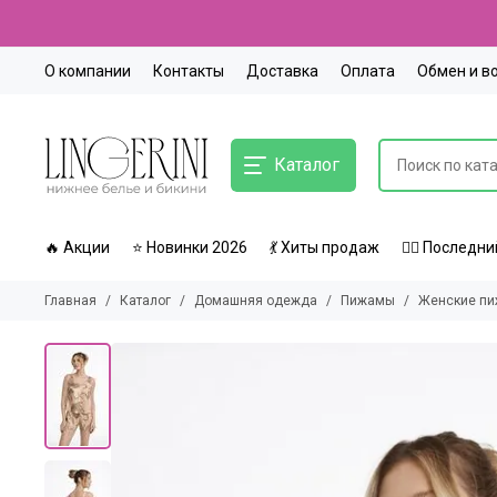
О компании
Контакты
Доставка
Оплата
Обмен и в
Каталог
🔥 Акции
⭐ Новинки 2026
💃 Хиты продаж
🏃‍♀️ Послед
Главная
Каталог
Домашняя одежда
Пижамы
Женские п