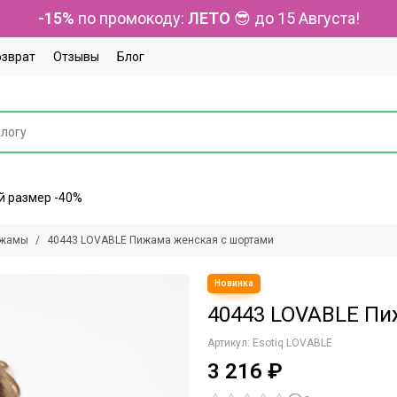
-15%
по промокоду:
ЛЕТО
😎 до 15 Августа!
озврат
Отзывы
Блог
ний размер -40%
ижамы
40443 LOVABLE Пижама женская с шортами
40443 LOVABLE Пи
Артикул:
Esotiq LOVABLE
3 216 ₽