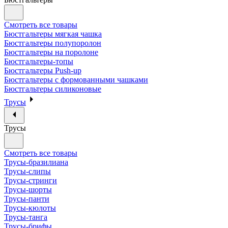
Смотреть все товары
Бюстгальтеры мягкая чашка
Бюстгальтеры полупоролон
Бюстгальтеры на поролоне
Бюстгальтеры-топы
Бюстгальтеры Push-up
Бюстгальтеры с формованными чашками
Бюстгальтеры силиконовые
Трусы
Трусы
Смотреть все товары
Трусы-бразилиана
Трусы-слипы
Трусы-стринги
Трусы-шорты
Трусы-панти
Трусы-кюлоты
Трусы-танга
Трусы-брифы