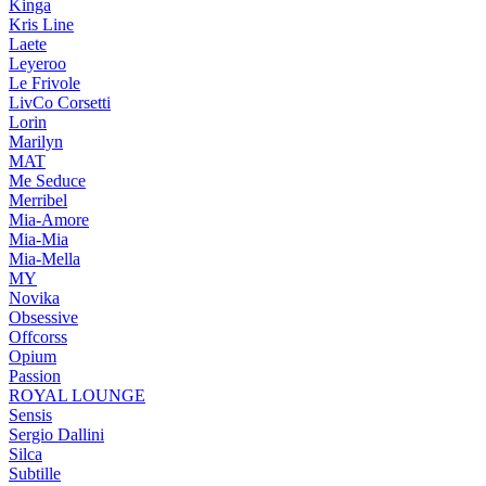
Kinga
Kris Line
Laete
Leyeroo
Le Frivole
LivCo Corsetti
Lorin
Marilyn
MAT
Me Seduce
Merribel
Mia-Amore
Mia-Mia
Mia-Mella
MY
Novika
Obsessive
Offcorss
Opium
Passion
ROYAL LOUNGE
Sensis
Sergio Dallini
Silca
Subtille