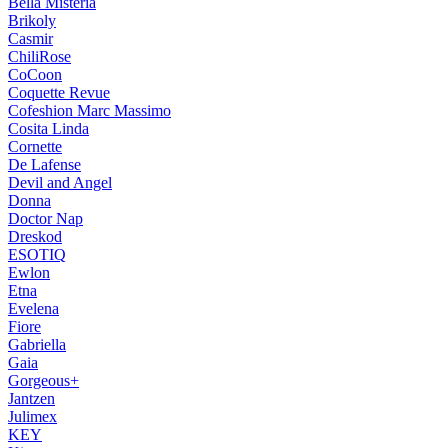
Bella Misteria
Brikoly
Casmir
ChiliRose
CoCoon
Coquette Revue
Cofeshion Marc Massimo
Cosita Linda
Cornette
De Lafense
Devil and Angel
Donna
Doctor Nap
Dreskod
ESOTIQ
Ewlon
Etna
Evelena
Fiore
Gabriella
Gaia
Gorgeous+
Jantzen
Julimex
KEY