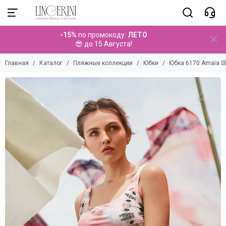
Пляжные коллекции
-15%
по промокоду:
ЛЕТО
Смотреть все товары
😎 до 15 Августа!
Купальники
Главная
Каталог
Пляжные коллекции
Юбки
Юбка 6170 Amaia Sh
Парео
Брюки
Топы
Платья
Туники
Комбинезоны
Комплекты
Шорты
Юбки
Аксессуары
Детские коллекции
Мужские коллекции