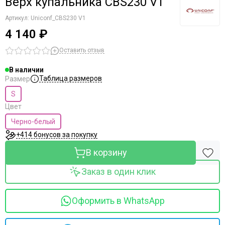
Верх купальника CBS230 V1
Артикул:
Uniconf_CBS230 V1
4 140 ₽
Оставить отзыв
В наличии
Таблица размеров
Размер
S
Цвет
Черно-белый
+414 бонусов за покупку
В корзину
Заказ в один клик
Оформить в WhatsApp