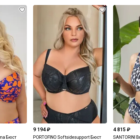
9 194 ₽
4 815 ₽
ma Бюст
PORTOFINO Softsidesupport Бюст
SANTORINI Br