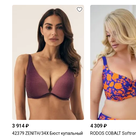
3 914 ₽
4 309 ₽
42379 ZENITH/34X Бюст купальный
RODOS COBALT Softro