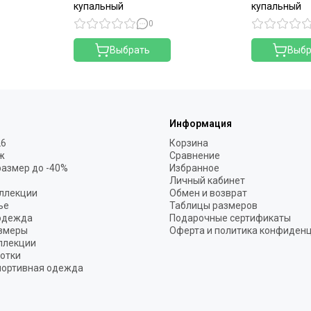
купальный
купальный
0
Выбрать
Выбр
Информация
26
Корзина
ж
Сравнение
размер до -40%
Избранное
Личный кабинет
ллекции
Обмен и возврат
ье
Таблицы размеров
одежда
Подарочные сертификаты
змеры
Оферта и политика конфиден
ллекции
готки
портивная одежда