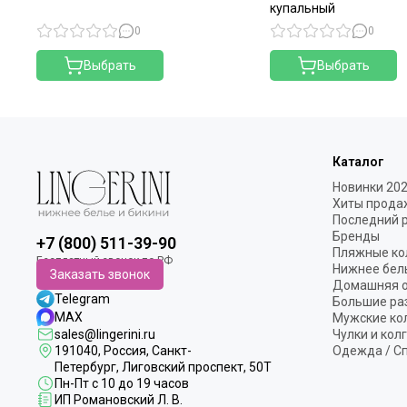
купальный
0
0
Выбрать
Выбрать
Каталог
Новинки 20
Хиты прода
Последний 
Бренды
+7 (800) 511-39-90
Пляжные ко
Нижнее бел
Заказать звонок
Домашняя 
Telegram
Большие ра
MAX
Мужские ко
sales@lingerini.ru
Чулки и кол
191040
, Россия, Санкт-
Одежда / С
Петербург,
Лиговский проспект, 50Т
Пн-Пт с 10 до 19 часов
ИП Романовский Л. В.