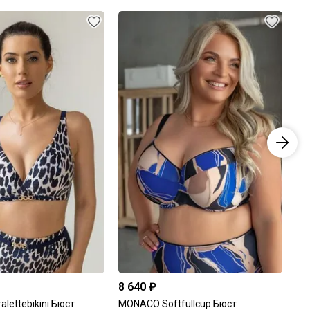
8 640 ₽
4 
alettebikini Бюст
MONACO Softfullcup Бюст
MO