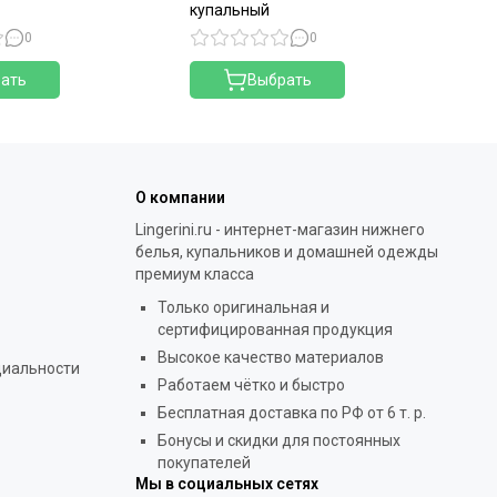
купальный
ку
0
0
ать
Выбрать
О компании
Lingerini.ru - интернет-магазин нижнего
белья, купальников и домашней одежды
премиум класса
Только оригинальная и
сертифицированная продукция
Высокое качество материалов
циальности
Работаем чётко и быстро
Бесплатная доставка по РФ от 6 т. р.
Бонусы и скидки для постоянных
покупателей
Мы в социальных сетях