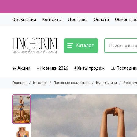
О компании
Контакты
Доставка
Оплата
Обмен и в
Каталог
🔥 Акции
⭐ Новинки 2026
💃 Хиты продаж
🏃‍♀️ Послед
Главная
Каталог
Пляжные коллекции
Купальники
Верх ку