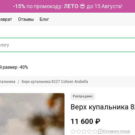
-15%
по промокоду:
ЛЕТО
😎 до 15 Августа!
озврат
Отзывы
Блог
ний размер -40%
пальника
Верх купальника 8227 Colleen Arabella
Верх купальника 82
11 600 ₽
Оставить отзыв