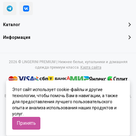
Каталог
Информация
2026 © LINGERINI PREMIUM | Нижнее белье, купальники и домашняя
одежда премиум класса.
Карта сайта
Этот сайт использует cookie-файлы и другие
технологии, чтобы помочь Вам в навигации, а также
Вся представленная на сайте информация, касающаяся характеристик,
для предоставления лучшего пользовательского
стоимости товаров и услуг, носит информационный характер и ни при
каких условиях не является публичной офертой, определяемой
опыта и анализа использования наших продуктов и
положениями Статьи 437(2) Гражданского кодекса РФ.
услуг.
Принять