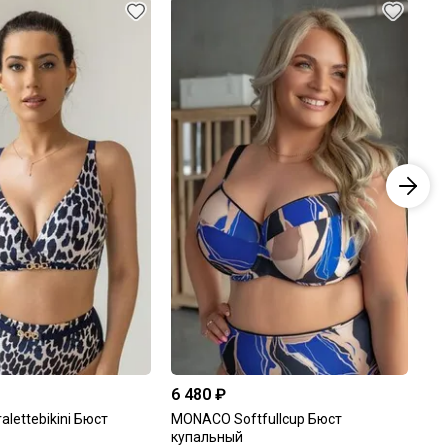
6 480 ₽
4 
alettebikini Бюст
MONACO Softfullcup Бюст
MO
купальный
ку