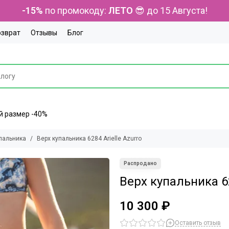
-15%
по промокоду:
ЛЕТО
😎 до 15 Августа!
озврат
Отзывы
Блог
ний размер -40%
пальника
Верх купальника 6284 Arielle Azurro
Верх купальника 62
10 300 ₽
Оставить отзыв