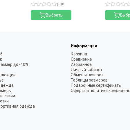
0
Выбрать
Выбр
Информация
26
Корзина
ж
Сравнение
размер до -40%
Избранное
Личный кабинет
ллекции
Обмен и возврат
ье
Таблицы размеров
одежда
Подарочные сертификаты
змеры
Оферта и политика конфиден
ллекции
готки
портивная одежда