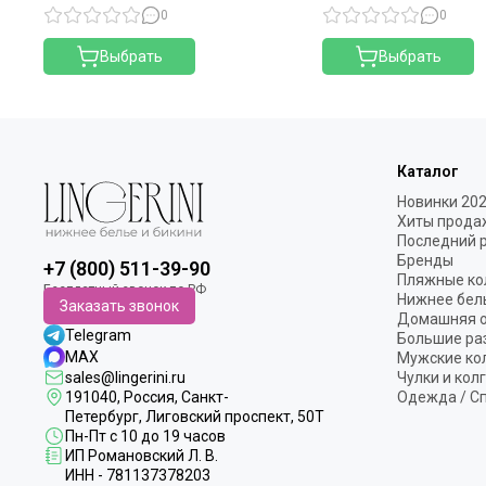
0
0
Выбрать
Выбрать
Каталог
Новинки 20
Хиты прода
Последний 
Бренды
+7 (800) 511-39-90
Пляжные ко
Нижнее бел
Заказать звонок
Домашняя 
Telegram
Большие ра
MAX
Мужские ко
sales@lingerini.ru
Чулки и кол
191040
, Россия, Санкт-
Одежда / С
Петербург,
Лиговский проспект, 50Т
Пн-Пт с 10 до 19 часов
ИП Романовский Л. В.
ИНН - 781137378203