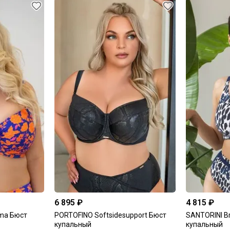
6 895 ₽
4 815 ₽
ma Бюст
PORTOFINO Softsidesupport Бюст
SANTORINI Br
купальный
купальный