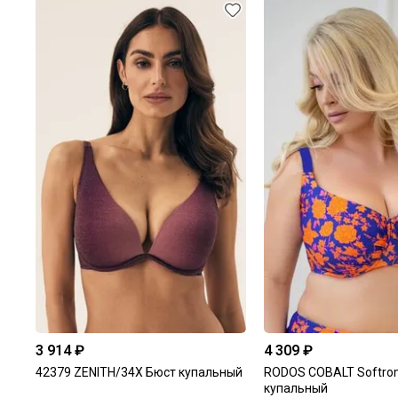
3 914 ₽
4 309 ₽
42379 ZENITH/34X Бюст купальный
RODOS COBALT Softro
купальный