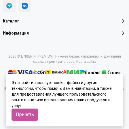
Каталог
Информация
2026 © LINGERINI PREMIUM | Нижнее белье, купальники и домашняя
одежда премиум класса.
Карта сайта
Этот сайт использует cookie-файлы и другие
технологии, чтобы помочь Вам в навигации, а также
Вся представленная на сайте информация, касающаяся характеристик,
для предоставления лучшего пользовательского
стоимости товаров и услуг, носит информационный характер и ни при
каких условиях не является публичной офертой, определяемой
опыта и анализа использования наших продуктов и
положениями Статьи 437(2) Гражданского кодекса РФ.
услуг.
Принять