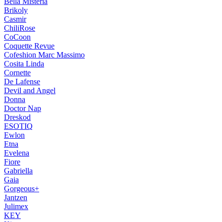
Bella Misteria
Brikoly
Casmir
ChiliRose
CoCoon
Coquette Revue
Cofeshion Marc Massimo
Cosita Linda
Cornette
De Lafense
Devil and Angel
Donna
Doctor Nap
Dreskod
ESOTIQ
Ewlon
Etna
Evelena
Fiore
Gabriella
Gaia
Gorgeous+
Jantzen
Julimex
KEY