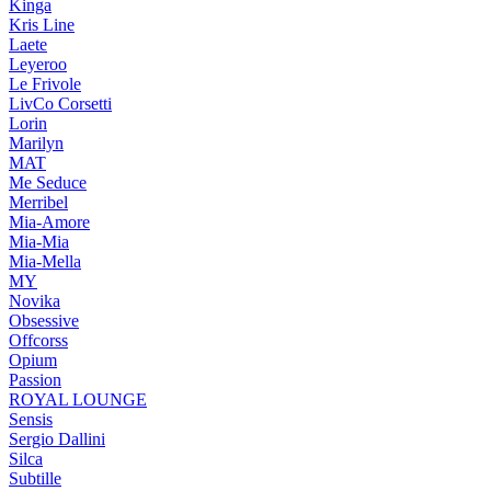
Kinga
Kris Line
Laete
Leyeroo
Le Frivole
LivCo Corsetti
Lorin
Marilyn
MAT
Me Seduce
Merribel
Mia-Amore
Mia-Mia
Mia-Mella
MY
Novika
Obsessive
Offcorss
Opium
Passion
ROYAL LOUNGE
Sensis
Sergio Dallini
Silca
Subtille