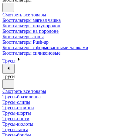
Смотреть все товары
Бюстгальтеры мягкая чашка
Бюстгальтеры полупоролон
Бюстгальтеры на поролоне
Бюстгальтеры-топы
Бюстгальтеры Push-up
Бюстгальтеры с формованными чашками
Бюстгальтеры силиконовые
Трусы
Трусы
Смотреть все товары
Трусы-бразилиана
Трусы-слипы
Трусы-стринги
Трусы-шорты
Трусы-панти
Трусы-кюлоты
Трусы-танга
Трусы-брифы