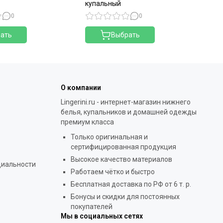
купальный
ку
0
0
ать
Выбрать
О компании
Lingerini.ru - интернет-магазин нижнего
белья, купальников и домашней одежды
премиум класса
Только оригинальная и
сертифицированная продукция
Высокое качество материалов
циальности
Работаем чётко и быстро
Бесплатная доставка по РФ от 6 т. р.
Бонусы и скидки для постоянных
покупателей
Мы в социальных сетях