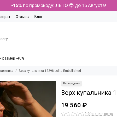
-15%
по промокоду:
ЛЕТО
😎 до 15 Августа!
озврат
Отзывы
Блог
ний размер -40%
пальника
Верх купальника 12298 Lolita Embellished
Верх купальника 12
19 560 ₽
Оставить отзыв