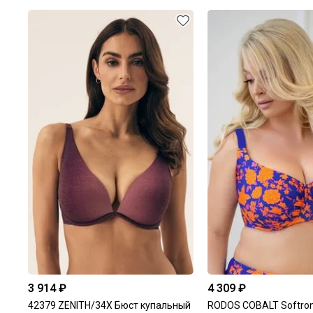
3 914 ₽
4 309 ₽
42379 ZENITH/34X Бюст купальный
RODOS COBALT Softro