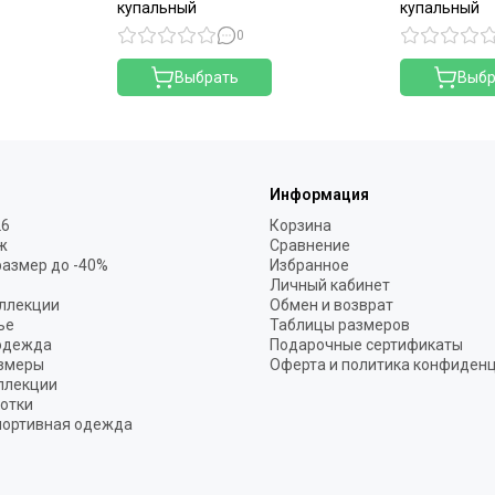
купальный
купальный
0
Выбрать
Выбр
Информация
26
Корзина
ж
Сравнение
размер до -40%
Избранное
Личный кабинет
ллекции
Обмен и возврат
ье
Таблицы размеров
одежда
Подарочные сертификаты
змеры
Оферта и политика конфиден
ллекции
готки
портивная одежда