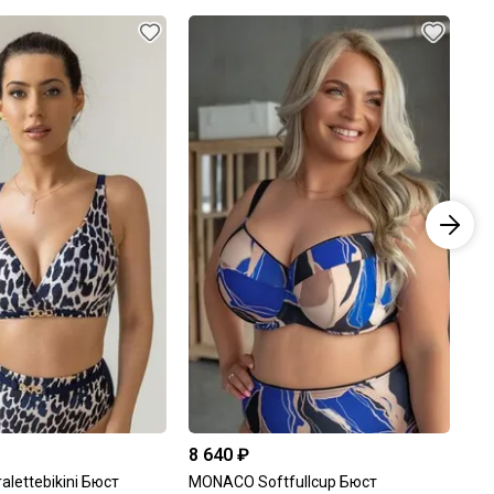
8 640 ₽
4 
alettebikini Бюст
MONACO Softfullcup Бюст
MO