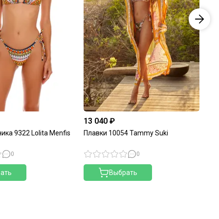
13 040 ₽
9 
ика 9322 Lolita Menfis
Плавки 10054 Tammy Suki
Пл
0
0
ать
Выбрать