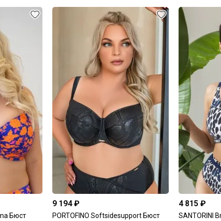
9 194 ₽
4 815 ₽
ma Бюст
PORTOFINO Softsidesupport Бюст
SANTORINI Br