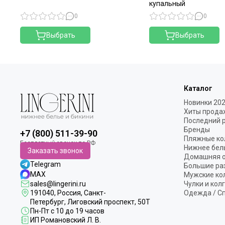
купальный
0
0
Выбрать
Выбрать
Каталог
Новинки 20
Хиты прода
Последний 
Бренды
+7 (800) 511-39-90
Пляжные ко
Нижнее бел
Заказать звонок
Домашняя 
Telegram
Большие ра
MAX
Мужские ко
sales@lingerini.ru
Чулки и кол
191040
, Россия, Санкт-
Одежда / С
Петербург,
Лиговский проспект, 50Т
Пн-Пт с 10 до 19 часов
ИП Романовский Л. В.