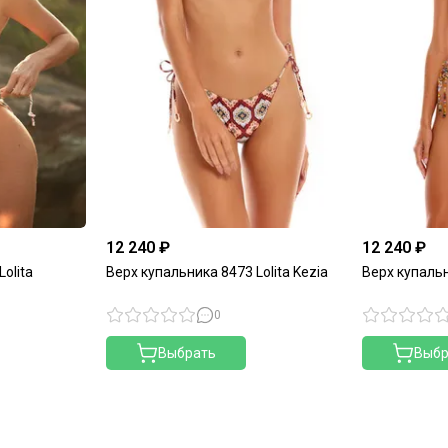
12 240 ₽
12 240 ₽
olita
Верх купальника 8473 Lolita Kezia
Верх купальн
0
Выбрать
Выбр