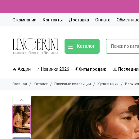
О компании
Контакты
Доставка
Оплата
Обмен и в
Каталог
🔥 Акции
⭐ Новинки 2026
💃 Хиты продаж
🏃‍♀️ Послед
Главная
Каталог
Пляжные коллекции
Купальники
Верх ку