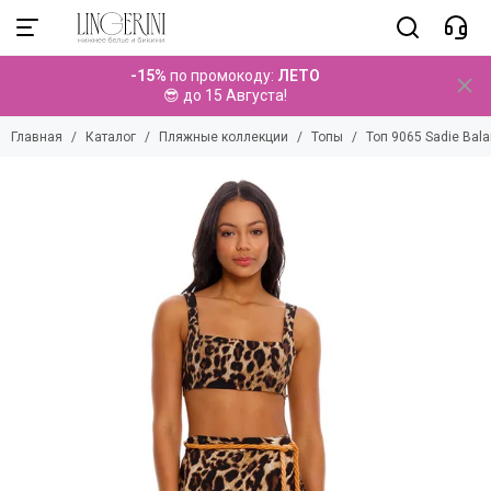
Пляжные коллекции
-15%
по промокоду:
ЛЕТО
Смотреть все товары
😎 до 15 Августа!
Купальники
Главная
Каталог
Пляжные коллекции
Топы
Топ 9065 Sadie Bal
Парео
Брюки
Топы
Платья
Туники
Комбинезоны
Комплекты
Шорты
Юбки
Аксессуары
Детские коллекции
Мужские коллекции