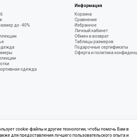
Информация
26
Корзина
ж
Сравнение
размер до -40%
Избранное
Личный кабинет
ллекции
Обмен и возврат
ье
Таблицы размеров
одежда
Подарочные сертификаты
змеры
Оферта и политика конфиден
ллекции
готки
портивная одежда
одежда премиум класса.
Карта сайта
ользует cookie-файлы и другие технологии, чтобы помочь Вам в
также для предоставления лучшего пользовательского опыта и