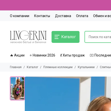
О компании
Контакты
Доставка
Оплата
Обмен и в
Каталог
🔥 Акции
⭐ Новинки 2026
💃 Хиты продаж
🏃‍♀️ Послед
Главная
Каталог
Пляжные коллекции
Купальники
Слитны