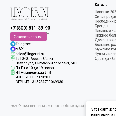
Каталог
Новинки 20
Хиты прода
Последний 
Бренды
+7 (800) 511-39-90
Пляжные ко
Нижнее бел
Заказать звонок
Домашняя 
Telegram
Большие ра
MAX
Мужские ко
sales@lingerini.ru
Чулки и кол
191040
, Россия, Санкт-
Одежда / С
Петербург,
Лиговский проспект, 50Т
Пн-Пт с 10 до 19 часов
ИП Романовский Л. В.
ИНН - 781137378203
ОГРНИП - 315784700069930
2026 © LINGERINI PREMIUM | Нижнее белье, купальники и домашняя 
Этот сайт исп
навигации, а 