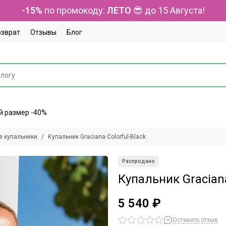
-15%
по промокоду:
ЛЕТО
😎 до 15 Августа!
озврат
Отзывы
Блог
ний размер -40%
е купальники
Купальник Graciana Colorful-Black
Купальник Graciana
5 540 ₽
Оставить отзыв